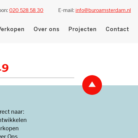
oon:
020 528 58 30
E-mail:
info@buroamsterdam.nl
Verkopen
Over ons
Projecten
Contact
19
rect naar:
ntwikkelen
erkopen
er Ons