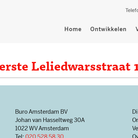
Telef
Home
Ontwikkelen
erste Leliedwarsstraat 
Buro Amsterdam BV
Di
Johan van Hasseltweg 30A
O
1022 WV Amsterdam
V
Tel:
020 528 58 30
Ov